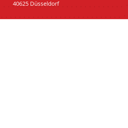
40625 Düsseldorf
Kontakt
Telefon 0211 - 28 07 844
Mobil 0172 - 2647112
Kontaktformular
info@saubande-gerresheim.de