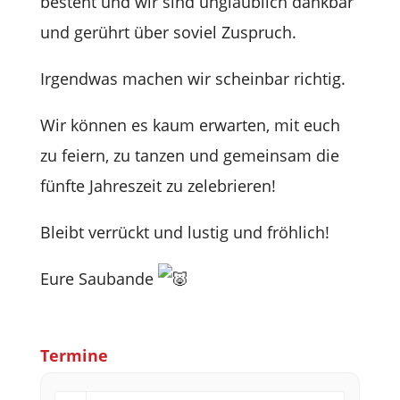
besteht und wir sind unglaub­lich dank­bar
und gerührt über soviel Zuspruch.
Irgend­was machen wir schein­bar richtig.
Wir kön­nen es kaum erwar­ten, mit euch
zu fei­ern, zu tan­zen und gemein­sam die
fünfte Jah­res­zeit zu zelebrieren!
Bleibt ver­rückt und lus­tig und fröhlich!
Eure Sau­bande
Ter­mine