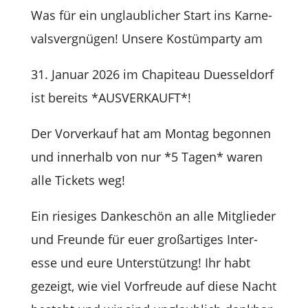
Was für
ein unglaub­li­cher Start ins Kar­ne­
vals­ver­gnü­gen! Unsere Kos­tüm­party am
31. Januar 2026 im
Cha­pi­teau Dues­sel­dorf
ist bereits *AUSVERKAUFT*!
Der Vor­ver­kauf hat am Mon­tag begon­nen
und inner­halb von nur *5 Tagen* waren
alle Tickets weg!
Ein rie­si­ges Dan­ke­schön an alle Mit­glie­der
und Freunde für euer groß­ar­ti­ges Inter­
esse und eure Unter­stüt­zung! Ihr habt
gezeigt, wie viel Vor­freude auf diese Nacht