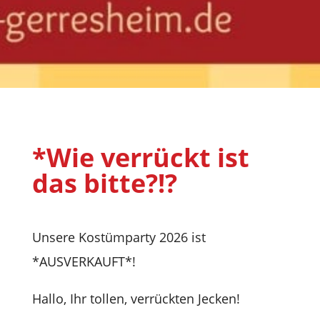
*Wie ver­rückt ist
das bitte?!?
Unsere Kos­tüm­party 2026 ist
*AUSVERKAUFT*!
Hallo, Ihr tol­len, ver­rück­ten Jecken!