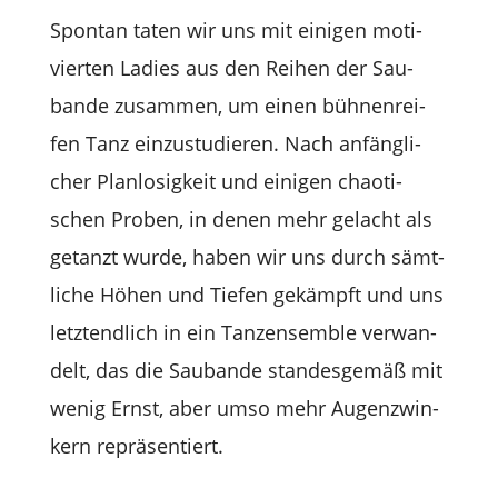
Spon­tan taten wir uns mit eini­gen moti­
vier­ten Ladies aus den Rei­hen der Sau­
bande zusam­men, um einen büh­nen­rei­
fen Tanz ein­zu­stu­die­ren. Nach anfäng­li­
cher Plan­lo­sig­keit und eini­gen chao­ti­
schen Pro­ben, in denen mehr gelacht als
getanzt wurde, haben wir uns durch sämt­
li­che Höhen und Tie­fen gekämpft und uns
letzt­end­lich in ein Tanz­ensem­ble ver­wan­
delt, das die Sau­bande stan­des­ge­mäß mit
wenig Ernst, aber umso mehr Augen­zwin­
kern repräsentiert.