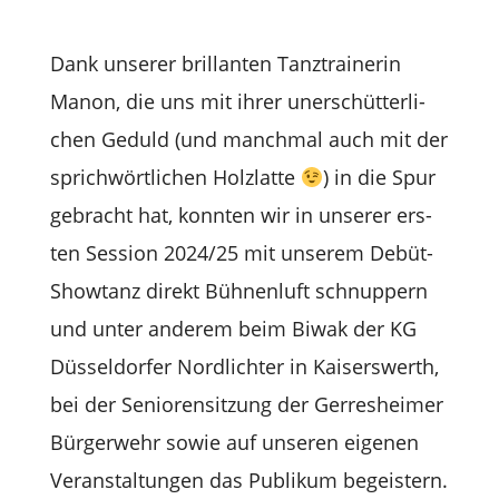
Dank unse­rer bril­lan­ten Tanz­trai­ne­rin
Manon, die uns mit ihrer uner­schüt­ter­li­
chen Geduld (und manch­mal auch mit der
sprich­wört­li­chen Holz­latte
) in die Spur
gebracht hat, konn­ten wir in unse­rer ers­
ten Ses­sion 2024/25 mit unse­rem Debüt-
Show­tanz direkt Büh­nen­luft schnup­pern
und unter ande­rem beim Biwak der KG
Düs­sel­dor­fer Nord­lich­ter in Kai­sers­werth,
bei der Senio­ren­sit­zung der Ger­res­hei­mer
Bür­ger­wehr sowie auf unse­ren eige­nen
Ver­an­stal­tun­gen das Publi­kum begeistern.