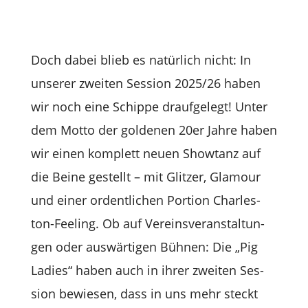
Doch dabei blieb es natür­lich nicht: In
unse­rer zwei­ten Ses­sion 2025/26 haben
wir noch eine Schippe drauf­ge­legt! Unter
dem Motto der gol­de­nen 20er Jahre haben
wir einen kom­plett neuen Show­tanz auf
die Beine gestellt – mit Glit­zer, Gla­mour
und einer ordent­li­chen Por­tion Charles­
ton-Fee­ling. Ob auf Ver­eins­ver­an­stal­tun­
gen oder aus­wär­ti­gen Büh­nen: Die „Pig
Ladies“ haben auch in ihrer zwei­ten Ses­
sion bewie­sen, dass in uns mehr steckt