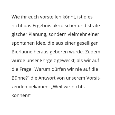
Wie ihr euch vor­stel­len könnt, ist dies
nicht das Ergeb­nis akri­bi­scher und stra­te­
gi­scher Pla­nung, son­dern viel­mehr einer
spon­ta­nen Idee, die aus einer gesel­li­gen
Bier­laune her­aus gebo­ren wurde. Zudem
wurde unser Ehr­geiz geweckt, als wir auf
die Frage „Warum dür­fen wir nie auf die
Bühne?“ die Ant­wort von unse­rem Vor­sit­
zen­den beka­men: „Weil wir nichts
können!“