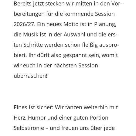
Bereits jetzt ste­cken wir mit­ten in den Vor­
be­rei­tun­gen für die kom­mende Ses­sion
2026/27. Ein neues Motto ist in Pla­nung,
die Musik ist in der Aus­wahl und die ers­
ten Schritte wer­den schon flei­ßig aus­pro­
biert. Ihr dürft also gespannt sein, womit
wir euch in der nächs­ten Ses­sion
überraschen!
Eines ist sicher: Wir tan­zen wei­ter­hin mit
Herz, Humor und einer guten Por­tion
Selbst­iro­nie – und freuen uns über jede