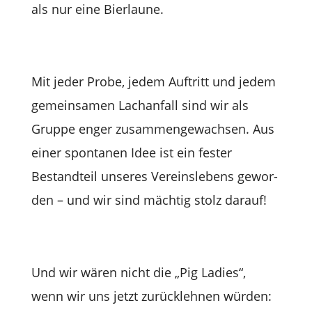
als nur eine Bierlaune.
Mit jeder Probe, jedem Auf­tritt und jedem
gemein­sa­men Lach­an­fall sind wir als
Gruppe enger zusam­men­ge­wach­sen. Aus
einer spon­ta­nen Idee ist ein fes­ter
Bestand­teil unse­res Ver­eins­le­bens gewor­
den – und wir sind mäch­tig stolz darauf!
Und wir wären nicht die „Pig Ladies“,
wenn wir uns jetzt zurück­leh­nen wür­den: