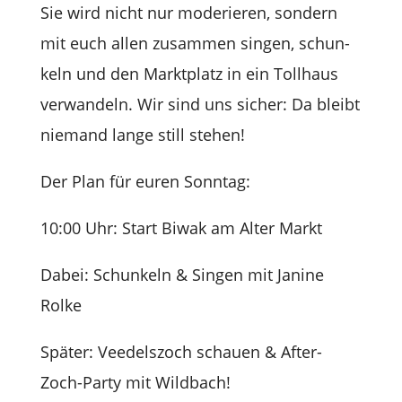
Sie wird nicht nur mode­rie­ren, son­dern
mit euch allen zusam­men sin­gen, schun­
keln und den Markt­platz in ein Toll­haus
ver­wan­deln. Wir sind uns sicher: Da bleibt
nie­mand lange still stehen!
Der Plan für euren Sonntag:
10:00 Uhr: Start Biwak am Alter Markt
Dabei: Schun­keln & Sin­gen mit Janine
Rolke
Spä­ter: Veedels­zoch schauen & After-
Zoch-Party mit Wildbach!