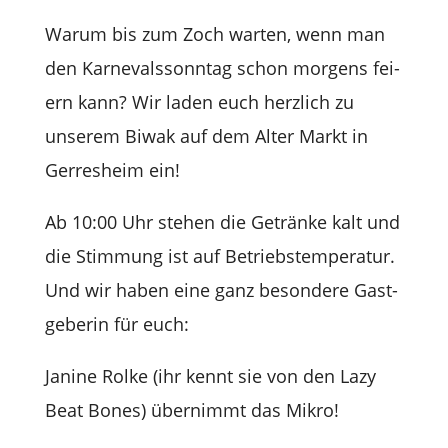
Warum bis zum Zoch war­ten, wenn man
den Kar­ne­vals­sonn­tag schon mor­gens fei­
ern kann? Wir laden euch herz­lich zu
unse­rem Biwak auf dem Alter Markt in
Ger­res­heim ein!
Ab 10:00 Uhr ste­hen die Getränke kalt und
die Stim­mung ist auf Betriebs­tem­pe­ra­tur.
Und wir haben eine ganz beson­dere Gast­
ge­be­rin für euch:
Janine Rolke (ihr kennt sie von den Lazy
Beat Bones) über­nimmt das Mikro!