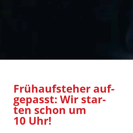
Früh­auf­ste­her auf­
ge­passt: Wir star­
ten schon um
10 Uhr!